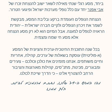
ביחד, מסע רגלי שנתי מאילת לשאר ישוב להנצחת זכרו של
אבי אפנר
יחד עם כלל נופלי מערכות ישראל ופיגועי הטרור.
הנצחת הנופלים העומדת ברקע ובליבת המסע, מבקשת
לשמר את זיכרון הנופלים ולקיים חברה ישראלית – יהודית
הראויה לנופלים למענה. אבל המיזם הוא לא רק מסע הנצחה
אלא מסע חי שמח ומצמיח.
בכל שנה התוכנית החינוכית-ערכית והציונית של המסע
(א-פוליטית!) עוסקת בשאלות של ערכים, קהילה, אחריות
וחיים משותפים. אנחנו מזמינים את כולכן וכולכם – צעירים
ומבוגרים, מכינות, מתנ"סים, קהילות מאורגנות והציבור
הרחב להצטרף אלינו – כי הדרך שייכת לכולנו.
זהו המסע ה-21 שלנו, ואתם מוזמנים להיות
חלק ממנו