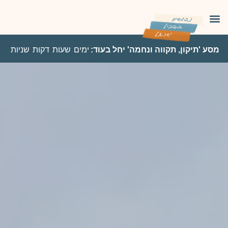
מסע 'תיקון, תקווה ונחמה' יחל בעוד:
ימים
שעות
דקות
שניות