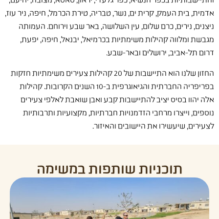
והתיישבותיות בכפר הנשיא, כפר גלעדי, יראון, סאסא, מצובה, יחיעם,
אדמית, בית העמק, קרית ים, נשר, טבריה, טירת הכרמל, חיפה, ניר עוז,
ניצנים, נירים, כרם שלום, עין השלושה, באר שבע וירוחם. העמותה
מגבשת ומלווה קהילות משימתיות בכרמיאל, יבנאל, חיפה, יפעת,
דרום תל-אביב, ירושלים ובאר-שבע.
החזון שלנו הוא התיישבות של 20 קהילות צעירים משימתיות חזקות
בפריפריה החברתית והגיאוגרפית ב-10 השנים הקרובות. קהילות
אלה יהוו בסיס יציב להתיישבות קבע ואבן שואבת לאלפי צעירים
נוספים, וייצרו מרחבי הזדמנויות חברתיות, מקצועיות ותרבותיות
לצעירים, שיעשירו את היישובים והאיזור.
תוכניות שותפות במשימה