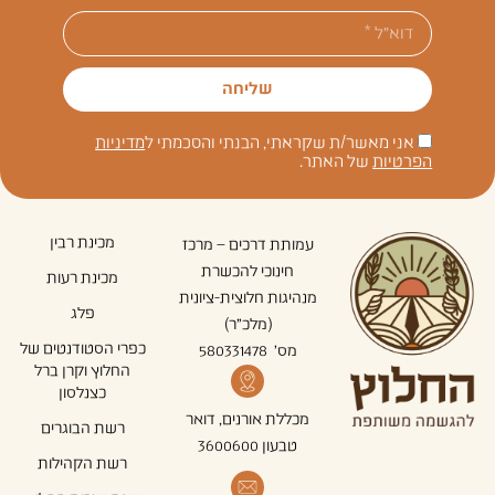
שליחה
אני מאשר/ת שקראתי, הבנתי והסכמתי ל
מדיניות
הפרטיות
של האתר.
מכינת רבין
עמותת דרכים – מרכז
חינוכי להכשרת
מכינת רעות
מנהיגות חלוצית-ציונית
פלג
(מלכ"ר)
כפרי הסטודנטים של
מס' 580331478
החלוץ וקרן ברל
כצנלסון
מכללת אורנים, דואר
רשת הבוגרים
טבעון 3600600
רשת הקהילות