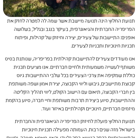
תנועת החלוץ הינה תנועה מיישבת אשר שמה לה למטרה לחזק את
הפריפריה החברתית והגיאוגרפית, בעיקר בנגב ובגליל, בשלושה
אופנים: התיישבות של צעירים, יצירה וחיזוק של קהילות, ופיתוח
תכניות חינוכיות ותכניות לצעירים.
אנו מעודדים צעירים להתיישבות קהילתית בפריפריה, שנותנת בסיס
משותף לעשייה משמעותית ולחיים חברתיים. אנו מציעים תכנית
כוללת שמקיפה את צרכי הצעירים בכל שלבי ההתיישבות: גיוס
קבוצת מתיישבים, גיבוש וליווי הקבוצה, יצירת אמון ושפה משותפת
בין חברי הקבוצה, תיאום עם היישוב הקולט, ליווי תהליך הקליטה
וההתיישבות, סיוע ביצירת תרבות משותפת וחיי חברה, סיוע בהקמת
מיזמים חברתיים, חינוכיים וקהילתיים באיזור ועוד.
תנועת החלוץ פועלת לחיזוק הפריפריה הגיאוגרפית והחברתית
בישראל מזה שנים רבות. העמותה מפעילה תכניות חינוכיות