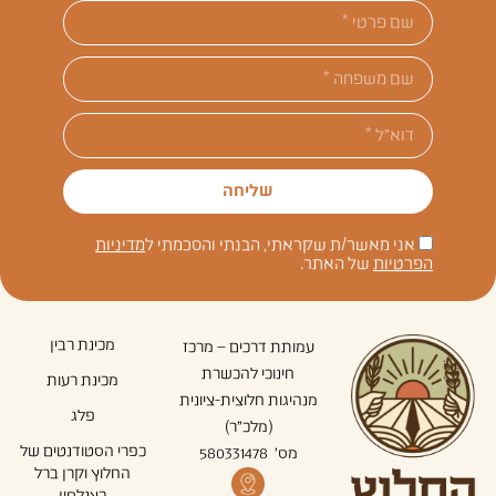
שליחה
אני מאשר/ת שקראתי, הבנתי והסכמתי ל
מדיניות
הפרטיות
של האתר.
מכינת רבין
עמותת דרכים – מרכז
חינוכי להכשרת
מכינת רעות
מנהיגות חלוצית-ציונית
פלג
(מלכ"ר)
כפרי הסטודנטים של
מס' 580331478
החלוץ וקרן ברל
כצנלסון