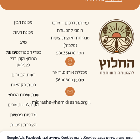
מכינת רבין
עמותת דרכים – מרכז
חינוכי להכשרת
מכינת רעות
מנהיגות חלוצית-ציונית
פלג
(מלכ"ר)
כפרי הסטודנטים של
מס' 580331478
החלוץ וקרן ברל
כצנלסון
מכללת אורנים, דואר
רשת הבוגרים
טבעון 3600600
רשת הקהילות
שנת שירות החלוץ
midrasha@hamidrasha.org.il
השתלמויות מורים
מדיניות פרטיות
הצהרת נגישות
האתר עושה שימוש בקבצי Cookies, לרבות Cookies שיווקיים (כגון Google Ads, Facebook
עקבו אחרינו ברשתות