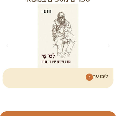
ליבו ער