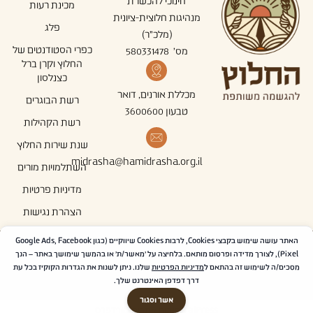
חינוכי להכשרת
מכינת רעות
מנהיגות חלוצית-ציונית
פלג
(מלכ"ר)
כפרי הסטודנטים של
מס' 580331478
החלוץ וקרן ברל
כצנלסון
מכללת אורנים, דואר
רשת הבוגרים
טבעון 3600600
רשת הקהילות
שנת שירות החלוץ
midrasha@hamidrasha.org.il
השתלמויות מורים
מדיניות פרטיות
הצהרת נגישות
האתר עושה שימוש בקבצי Cookies, לרבות Cookies שיווקיים (כגון Google Ads, Facebook
עקבו אחרינו ברשתות
Pixel), לצורך מדידה ופרסום מותאם. בלחיצה על 'מאשר/ת' או בהמשך שימושך באתר – הנך
מסכים/ה לשימוש זה בהתאם ל
מדיניות הפרטיות
שלנו. ניתן לשנות את הגדרות הקוקיז בכל עת
דרך דפדפן האינטרנט שלך.
אשר וסגור
TalPress פיתוח אתרים בוורדפרס