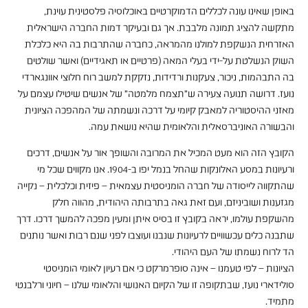
באופן שאינו עונה לכללים הדמוקרטיים באוכלוסיה פלסטינית עוינת,
מתקשה להציג תמונה מלבבת. אך גם ובעיקר דמות החברה הישראלית
האזרחית הנשקפת למולנו מהמראה, כחברה שהתרבות בה היא כלכלת
השוק הנשלטת על-ידי בעלי המאה (פרטיים או תאגידיים) ואשר שולטים
בה התבהמות, ניכור, צעקנות ורדידות, נזקקת למשב רוח חלוצי אוונגארדי
נועז. דרושה תנועה צעירה ש"תצמח מלמטה" של אנשים שיטילו עצמם על
מאזני ההיסטוריה למאבק קיומי על דרכה ונשמתה של המהפכה הציונית
והבשורה האוניברסאלית והלאומית שהיא נושאת עמה.
הקובץ הזה הוא מעט המכיל את המרובה והשופך אור על אנשים, דרכים
ורעיונות במסע האלונקות שהחל בנמל יפו ב-1904. אנו מקווים שכל מי
שהתקווה לייסודה של חברה הומניסטית עצמאית – פיזית וכלכלית – נקייה
מגזענות ושוביניזם, ועם זאת גאה בתרבותה היהודית, מהווה חלק
מהשקפת עולמו, יראה בקובץ זו בסיס איתן ומעין מפכה להמשך דרכו. דרך
שתבנה כלים עכשוויים לרעיונות שנבנו ועוצבו לפני שנם רבות ואשר נותנים
הד לרוח נשמתו של העם היהודי.
הציונות – לפי טעמנו – אינה סופרמרקט כי אם רעיון לאומי הומניסטי
סולידארי נועז, שבתקופה זו של הקיום האנושי והלאומי שלנו – חיוני ורלבנטי
מתמיד.