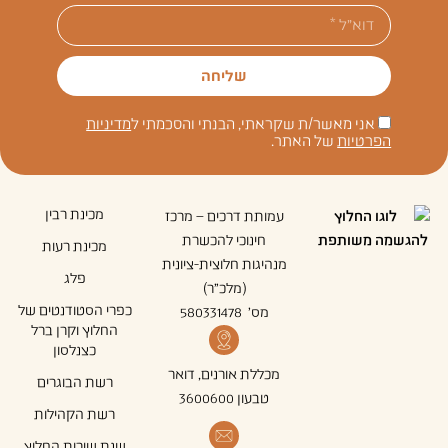
שליחה
אני מאשר/ת שקראתי, הבנתי והסכמתי ל
מדיניות
הפרטיות
של האתר.
מכינת רבין
עמותת דרכים – מרכז
חינוכי להכשרת
מכינת רעות
מנהיגות חלוצית-ציונית
פלג
(מלכ"ר)
כפרי הסטודנטים של
מס' 580331478
החלוץ וקרן ברל
כצנלסון
מכללת אורנים, דואר
רשת הבוגרים
טבעון 3600600
רשת הקהילות
שנת שירות החלוץ