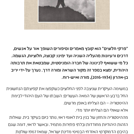
"פרקי חלוצים" הוא קובץ מאמרים וסיפורים השופך אור על אנשים,
דרכים ורעיונות מהעליה השניה ועד ימינו: קבוצה, חלוציות, הגשמה.
כל מי ששואף לכינונה של חברה הומניסטית, שמבטאת את תרבותה
היהודית, ימצא בספר זה מקור השראה ומורה דרך. נערך על-ידי יריב
בן-אהרון (2016-1934), מורה ואיש-רוח.
במשימה העיקרית שניצבה לפני החלוצים כשקפצו את קפיצתם הנחשונית
החל ברבע הראשון של המאה העשרים: השבתו של העם היהודי לבימת
ההיסטוריה – הם הצליחו באופן מרשים.
אלא שאולי הם הצליחו יותר מדי.
מההיסטוריה והחזון של בנין בית לאומי ראוי, נותר כיום בעיקר בית. שאלות
הזהות היהודיות מחודדות ובלתי פתירות מתמיד. ובאשר לראוי, דומה שגם
בהיבט הדמוקרטי האזרחי הבסיסי מדינת ישראל, שמאז 1967 שולטת