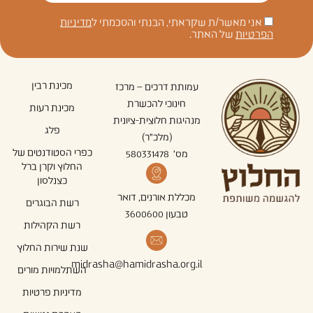
אני מאשר/ת שקראתי, הבנתי והסכמתי ל
מדיניות
הפרטיות
של האתר.
מכינת רבין
עמותת דרכים – מרכז
חינוכי להכשרת
מכינת רעות
מנהיגות חלוצית-ציונית
פלג
(מלכ"ר)
כפרי הסטודנטים של
מס' 580331478
החלוץ וקרן ברל
כצנלסון
מכללת אורנים, דואר
רשת הבוגרים
טבעון 3600600
רשת הקהילות
שנת שירות החלוץ
midrasha@hamidrasha.org.il
השתלמויות מורים
מדיניות פרטיות