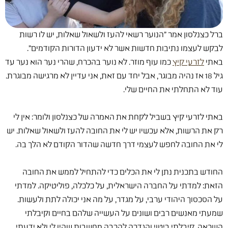
ברל כצנלסון אמר "הנוער רשאי להעז ולשאול שאלות, יש לו רשות
לבקש לעצמו נתיבות חדשות אשר לא ידעון הדורות הקודמים".
באתי
לזרעי קיץ
כמו עוף מוזר. לא נוער בהכרח, שהרי נער הוא נער עד
גיל 18 אז נהיה מבוגר, אבל יחד עם זאת, אני עדיין לא מרגישה מבוגרת.
עוד לא התחלתי את החיים שלי.
באתי לזרעי קיץ בשביל לקחת את האמרה של כצנלסון ולומר: אין לי
רק את הרשות, אלא עכשיו יש לי את החובה להעז ולשאול שאלות. יש
לי את החובה לחפש לעצמי דרך חדשה שהדור הקודם לא הלך בה.
החודש בתכנית נתן לי את הכלים כדי להתחיל לממש את החובה
הזאת: למדתי על החברה הישראלית, על כלכלה, פוליטיקה. למדתי
על הסכסוך היהודי ערבי, על מגדר, על מה אני יכולה לתת ולעשות.
שמעתי מאנשים רבים ושונים על העשייה שלהם בחיים וקיבלתי
השראה. קיבלתי ביטוי והגדרה להרבה מחשבות שהיו לי ולא ידעתי