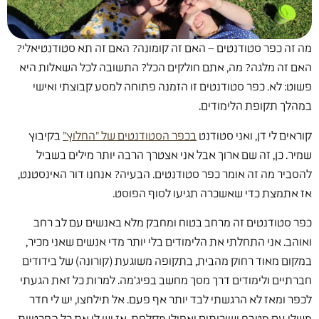
מה זה כפר סטודנטים – האם זה קומונה? האם זה תא סטודנטיאלי?
האם זה מלגה? מה, אתם חולקים הכל? התשובה לכל השאלות היא
פשוט: לא. כפר סטודנטים זו הזמנה פתוחה למסע קבוצתי ואישי
במהלך תקופת הלימודים.
קוראים לי דן, ואני סטודנט
בכפר הסטודנטים של "החלוץ"
בקיבוץ
שמיר. כן, זה שם ארוך אבל אני אצטרך הרבה יותר מילים בשביל
להסביר מה זה אומר כפר סטודנטים. הבעיה? אנחנו דור האינסטנט,
אז אתמצת כדי שאשכרה תגיעו לסוף הפוסט.
כפר סטודנטים זה מרחב בטוח ומחבק מלא באנשים עם לב רחב
ואוהב. אני התחלתי את הלימודים בלי יותר מדי אנשים שאני מכיר,
במקום מאוד רחוק מהבית, בתקופה משוגעת (קורונה) של בידודים
חברתיים ולימודים דרך מסך מחשב בפיג'מה. למרות כל זאת הגעתי
לכפר ומאז לא הרגשתי לבד יותר אף פעם. אל תילחצו, יש לי חדר