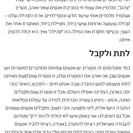
"צהוב", ומדמיין את עצמי חי בסביבת אנשים שאני אוהב, מעריך
ושתמיד מלמדים אותי שיעור חדש ונוסף לחיים. אז זו הקהילה שלנו –
קהילה שעושה ארוחות שישי ביחד, מטיילת ביחד, מאתגרת אחד את
השני, ובעיקר חוקרת את המילה הזו "קהילה" ואיך היא יכולה להטיב
איתנו.
לתת ולקבל
כפר סטודנטים זה מסגרת. יש אנשים שפחות מתחברים למסגרות ויש
אנשים שכן. אני אוהב את המסגרת שלנו, זו מסגרת שמבקשת מאיתנו
לתת מעצמנו למען החברה שבה אנחנו חיים – הקיבוץ, האזור (הכי
יפה בארץ), המדינה ואפילו העולם. אבל זו מסגרת שגם מקבלים
ממנה, והמון – ניסיון בעשייה חברתית, למידה על עוולות ונפלאות
החברה הישראלית, ליווי מקצועי, והכי חשוב: מקבלים אנשים ששונים
אבל גם דומים לנו. אני באופן אישי לא יכולתי להיות "רק" סטודנט
לעבודה סוציאלית. רציתי להתנדב באגודה, רציתי להכיר אנשים
שמאוד שונים ממני, רציתי לתת מהזמן שלי עבור אדם אחר ורציתי גם