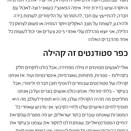
משלי עם מטבח ושירותים ואפילו מקלחת, אז יש לי את כל הפרטיות
והיוקרה שיש בדירת יחיד. איפה הפאנצ'? כשאני רוצה לאכול עם
חברה, להתייעץ עם חבר, להתמרמר על הלימודים, לשתות בירה
ולהירגע, לשוחח על מצב האקלים ויוקר המחיה או פשוט לצחוק כל
הלילה, אני יוצא מהדלת שלי ואחרי 20-5 צעדים אני יכול לעשות כל
אחד מהדברים האלה!
כפר סטודנטים זה קהילה
אולי לאנשים מסוימים זו מילה מפחידה, אבל כולנו לוקחים חלק
בקהילות – סגורות, פתוחות, גאוגרפיות, אינטרנטיות ועוד. אז אנחנו
קהילה של סטודנטים שבוחרים להוסיף תוכן חברתי ולימודי, אבל
בעיקר – בלתי פורמלי. אנחנו כולנו אנשים בוגרים ועל כן אנחנו
מחליטים מה תהיה הקהילה שלנו, מה היא תוסיף לעולם, מה היא
תוסיף לחיים האישיים שלנו ולחיי הקיבוץ. אני מרגיש שאחרי כל
המסגרות שאנחנו עוברים בתור ישראלים, יש פה מסגרת שנקראת
'החיים הסטודנטיאליים', שנותנת לנו לחקור את עצמנו ובעיקר את
החיים הבוגרים שאנחנו מדמיינים לעצמנו. אני באופן אישי קצת