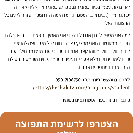
לקדם את עצמי בכיוון שאני חושב כרגע שאני הולך אליו (אולי זה
ישתנה מחר). בינתיים, המסגרת המדהימה הזו תמכה ועזרה לי עם כל
הרצונות האלה.
למה אני מספר לכם.ן את כל זה? כי אני מאמין בהפצת הטוב ו-וואלה זו
תכנית ממש טובה ואני ממליץ עליה בחום לכל מי שרוצה להוסיף
לחיים שלה ושלו משהו קצת אחר וחדש; וכי עוד מעט מתחילה עוד
שנת לימודים ויש מלא צעירים וצעירות שמחפשים משמעות בעולם
הזה, ואנחנו מחפשים אתכם.ן!
https://hechalutz.com/programs/student/
כתב: דן בונר, כפר הסטודנטים בשמיר
הצטרפו לרשימת התפוצה