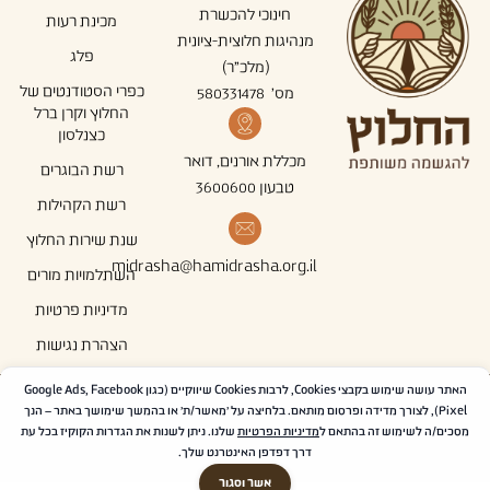
חינוכי להכשרת
מכינת רעות
מנהיגות חלוצית-ציונית
פלג
(מלכ"ר)
כפרי הסטודנטים של
מס' 580331478
החלוץ וקרן ברל
כצנלסון
מכללת אורנים, דואר
רשת הבוגרים
טבעון 3600600
רשת הקהילות
שנת שירות החלוץ
midrasha@hamidrasha.org.il
השתלמויות מורים
מדיניות פרטיות
הצהרת נגישות
האתר עושה שימוש בקבצי Cookies, לרבות Cookies שיווקיים (כגון Google Ads, Facebook
עקבו אחרינו ברשתות
Pixel), לצורך מדידה ופרסום מותאם. בלחיצה על 'מאשר/ת' או בהמשך שימושך באתר – הנך
מסכים/ה לשימוש זה בהתאם ל
מדיניות הפרטיות
שלנו. ניתן לשנות את הגדרות הקוקיז בכל עת
דרך דפדפן האינטרנט שלך.
אשר וסגור