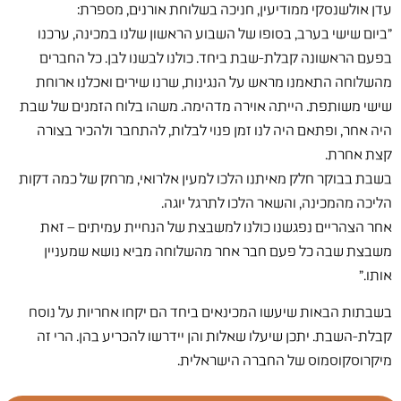
עדן אולשנסקי ממודיעין, חניכה בשלוחת אורנים, מספרת:
"ביום שישי בערב, בסופו של השבוע הראשון שלנו במכינה, ערכנו
בפעם הראשונה קבלת-שבת ביחד. כולנו לבשנו לבן. כל החברים
מהשלוחה התאמנו מראש על הנגינות, שרנו שירים ואכלנו ארוחת
שישי משותפת. הייתה אוירה מדהימה. משהו בלוח הזמנים של שבת
היה אחר, ופתאם היה לנו זמן פנוי לבלות, להתחבר ולהכיר בצורה
קצת אחרת.
בשבת בבוקר חלק מאיתנו הלכו למעין אלרואי, מרחק של כמה דקות
הליכה מהמכינה, והשאר הלכו לתרגל יוגה.
אחר הצהריים נפגשנו כולנו למשבצת של הנחיית עמיתים – זאת
משבצת שבה כל פעם חבר אחר מהשלוחה מביא נושא שמעניין
אותו."
בשבתות הבאות שיעשו המכינאים ביחד הם יקחו אחריות על נוסח
קבלת-השבת. יתכן שיעלו שאלות והן יידרשו להכריע בהן. הרי זה
מיקרוסקוסמוס של החברה הישראלית.