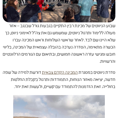
שבוע הניווטים של מכינת רבין התקיים בגבעות גורל שבנגב – אזור
מעולה ללימוד ותרגול ניווטים, שמשמש גם את צה"ל לאימוני ניווט, כך
שלא היינו שם לבד. לאחר שראשי השלוחות וראש המכינה עברו
הכשרה מתאימה, הסדרה נערכה בהובלה עצמאית של המכינה, בליווי
חובש ומגישי עזרה ראשונה חמושים, ובתיאום עם הגורמים הרלוונטיים
והרשויות.
סדרת ניווטים במסגרת
המכינה הקדם צבאית
דורשת למידה של שפה
חדשה, יציאה מאזור הנוחות, התמודדות ותרגול בקבלת החלטות
בחולייה. זאת הזדמנות להתמודד עם קשיים, ולעשות זאת יחד.