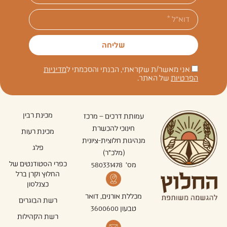
שליחה
אני מאשר/ת שקראתי, הבנתי והסכמתי ל
מדיניות
הפרטיות
של האתר.
מכינת רבין
עמותת דרכים – מרכז
חינוכי להכשרת
מכינת רעות
מנהיגות חלוצית-ציונית
פלג
(מלכ"ר)
כפרי הסטודנטים של
מס' 580331478
החלוץ וקרן ברל
כצנלסון
מכללת אורנים, דואר
רשת הבוגרים
טבעון 3600600
רשת הקהילות