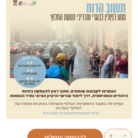
+
−
להרשמה ותשלום