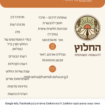
מכינת רבין
עמותת דרכים – מרכז
חינוכי להכשרת
מכינת רעות
מנהיגות חלוצית-ציונית
פלג
(מלכ"ר)
כפרי הסטודנטים של
מס' 580331478
החלוץ וקרן ברל
כצנלסון
מכללת אורנים, דואר
רשת הבוגרים
טבעון 3600600
רשת הקהילות
שנת שירות החלוץ
midrasha@hamidrasha.org.il
השתלמויות מורים
מדיניות פרטיות
הצהרת נגישות
האתר עושה שימוש בקבצי Cookies, לרבות Cookies שיווקיים (כגון Google Ads, Facebook