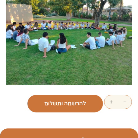
+
−
להרשמה ותשלום