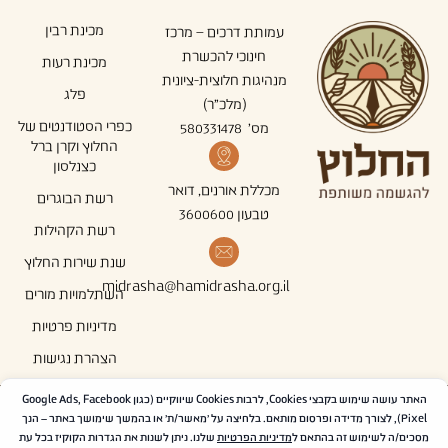
מכינת רבין
עמותת דרכים – מרכז
חינוכי להכשרת
מכינת רעות
מנהיגות חלוצית-ציונית
פלג
(מלכ"ר)
כפרי הסטודנטים של
מס' 580331478
החלוץ וקרן ברל
כצנלסון
מכללת אורנים, דואר
רשת הבוגרים
טבעון 3600600
רשת הקהילות
שנת שירות החלוץ
midrasha@hamidrasha.org.il
השתלמויות מורים
מדיניות פרטיות
הצהרת נגישות
האתר עושה שימוש בקבצי Cookies, לרבות Cookies שיווקיים (כגון Google Ads, Facebook
עקבו אחרינו ברשתות
Pixel), לצורך מדידה ופרסום מותאם. בלחיצה על 'מאשר/ת' או בהמשך שימושך באתר – הנך
מסכים/ה לשימוש זה בהתאם ל
מדיניות הפרטיות
שלנו. ניתן לשנות את הגדרות הקוקיז בכל עת