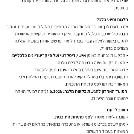
יש להסדיר את התשלום עד למועד זה על מנת לשמור על מקומכם
בתוכנית.
מלגות וסיוע כלכלי
אנו מודעים לכך ששכר הלימוד מהווה התחייבות כלכלית משמעותית, ומתוך
הבנה של מורכבות כלכלית זו עבור חלק מהמשפחות, קיימת אפשרות
להגיש בקשה למלגה עבור שכר הלימוד. פרטים אודות בקשת המלגה
מצורפים בדוא"ל.
• הבקשות נבחנות באופן
אישי, דיסקרטי ועל פי קריטריונים כלכליים
.
• הגשת בקשה אינה מבטיחה קבלת מלגה.
• דמי המחויבות אינם כלולים במלגה ואינם ניתנים לסבסוד.
• תשובות יתקבלו במהלך הקיץ לאחר התכנסות ועדת המלגות ולכל
המאוחר כחודש לפני פתיחת התוכנית.
️
המועד האחרון להגשת בקשת מלגה: 1.6.2026
(זהה למועד האחרון
לתשלום שכר הלימוד).
חשוב לדעת
• שכר הלימוד מוסדר
לפני פתיחת התוכנית
.
• ניתן לשלם בכרטיס אשראי או בהעברה בנקאית, בהתאם לאפשרויות
המוצגות בעמוד התשלום.