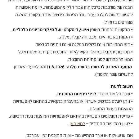
אנו מודעים לכך ששכר הלימוד מהווה התחייבות כלכלית משמעותית, ומתוך
הבנה של מורכבות כלכלית זו עבור חלק מהמשפחות, קיימת אפשרות
להגיש בקשה למלגה עבור שכר הלימוד. פרטים אודות בקשת המלגה
מצורפים בדוא"ל.
• הבקשות נבחנות באופן
אישי, דיסקרטי ועל פי קריטריונים כלכליים
.
• הגשת בקשה אינה מבטיחה קבלת מלגה.
• דמי המחויבות אינם כלולים במלגה ואינם ניתנים לסבסוד.
• תשובות יתקבלו במהלך הקיץ לאחר התכנסות ועדת המלגות ולכל
המאוחר כחודש לפני פתיחת התוכנית.
️
המועד האחרון להגשת בקשת מלגה: 1.6.2026
(זהה למועד האחרון
לתשלום שכר הלימוד).
חשוב לדעת
• שכר הלימוד מוסדר
לפני פתיחת התוכנית
.
• ניתן לשלם בכרטיס אשראי או בהעברה בנקאית, בהתאם לאפשרויות
המוצגות בעמוד התשלום.
• פריסת תשלומים אפשרית בהתאם לאפשרויות המוצגות בעת הרכישה.
• לעיון במדיניות ההחזרים –
לחצו כאן
.
אם יש שאלות או צורך בהתייעצות – צוות התוכנית זמין עבורכם: