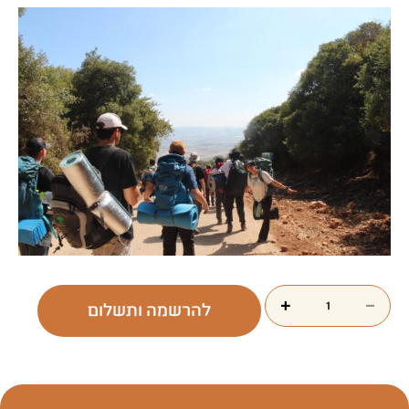
+
−
להרשמה ותשלום