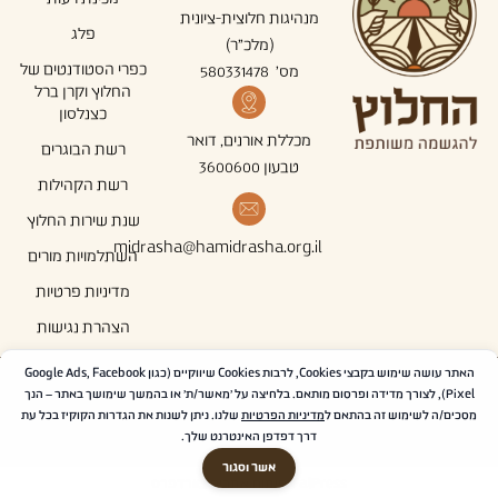
מנהיגות חלוצית-ציונית
פלג
(מלכ"ר)
כפרי הסטודנטים של
מס' 580331478
החלוץ וקרן ברל
כצנלסון
מכללת אורנים, דואר
רשת הבוגרים
טבעון 3600600
רשת הקהילות
שנת שירות החלוץ
midrasha@hamidrasha.org.il
השתלמויות מורים
מדיניות פרטיות
הצהרת נגישות
האתר עושה שימוש בקבצי Cookies, לרבות Cookies שיווקיים (כגון Google Ads, Facebook
עקבו אחרינו ברשתות
Pixel), לצורך מדידה ופרסום מותאם. בלחיצה על 'מאשר/ת' או בהמשך שימושך באתר – הנך
מסכים/ה לשימוש זה בהתאם ל
מדיניות הפרטיות
שלנו. ניתן לשנות את הגדרות הקוקיז בכל עת
דרך דפדפן האינטרנט שלך.
אשר וסגור
TalPress פיתוח אתרים בוורדפרס