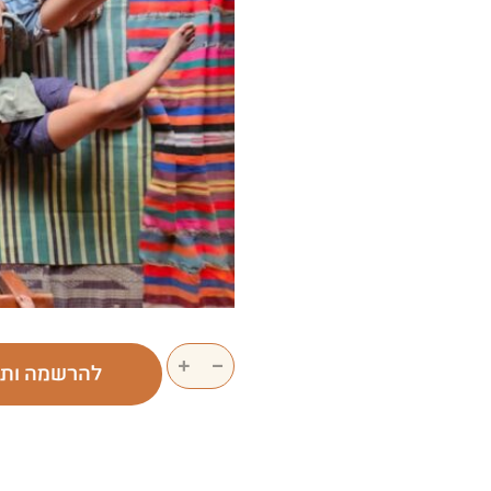
+
−
להרשמה ות