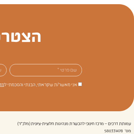
הצטרפ
אני מאשר/ת שקראתי, הבנתי והסכמתי ל
מד
עמותת דרכים – מרכז חינוכי להכשרת מנהיגות חלוצית-ציונית (מלכ"ר)
מס' 580331478