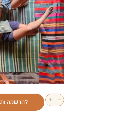
+
−
להרשמה ות