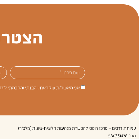
הצטרפ
אני מאשר/ת שקראתי, הבנתי והסכמתי ל
מד
עמותת דרכים – מרכז חינוכי להכשרת מנהיגות חלוצית-ציונית (מלכ"ר)
מס' 580331478