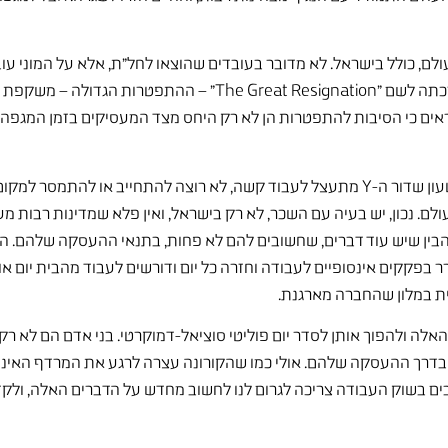
 עצום ברחבי העולם, כולל בישראל. לא מדובר בעובדים שהוצאו לחל"ת, אלא על המ
בו הם מסתכלים על עולמם התעסוקתי. התופעה הזו, שזכתה לשם "ion
אים כי הסיבות להתפטרות הן לא רק היחס מצד המעסיקים בזמן המגפה, שכ
אפשר להסתכל על המשבר הזה מנקודת מבט דורית ולטעון שדור ה-Y מתעצל לעבוד קשה, לא רו
ם. נכון, יש בעיה עם השכר, לא רק בישראל, ואין פלא שמדינות רבות מ
גרר בפקקים אינסופיים לעבודה וחזרה כל יום ודורשים לעבוד מהבית יום 
ת במלון שהחברה מארגנת.
 ולהפוך אותן לסדר יום פוליטי סוציאל-דמוקרטי. בני אדם הם לא רק עו
ן בדרך ההעסקה שלהם. אולי כמו שהקורונה עצרה לרגע את המרדף האינס
ים בשוק העבודה צריכה לגרום לנו לחשוב מחדש על הדברים האלה, ולקד