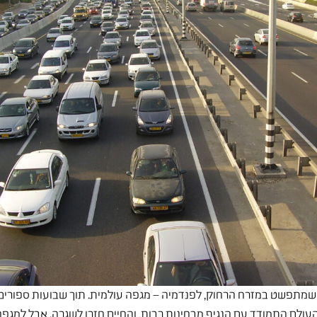
 מנגיף מוזר שמתפשט במזרח הרחוק, לפנדמיה – מגפה עולמית. תוך שבועות ספור
עולם התמודד עם הנגיף מבחינות רבות, והחיים חזרו לשגרה. אבל למגפה