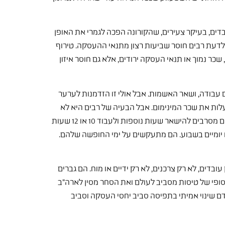
וני עובדים, בעיקר צעירים, שהקורונה הפכה לגמרי את האופן
The Great Resignat" – ההתפטרות הגדולה – משקפת לדעת רבים חוסר שביעות רצון מתנאי ההעסקה. טירוף
ר נמוך או תנאי העסקה ירודים, אלא גם חוסר איזון
צה להתחייב או להתמסר למקום עבודה, ושאר האשמות. אבל אולי זו הזדמנות לערער
עלות את שכר המינימום. אבל הבעיה של רבים היא לא
השכר, או לפחות לא רק השכר. עובדים רבים מתחילים להבין שיש עוד דברים, שחשובים להם לא פחות, בתנאי ההעסקה שלהם. הם מסרבים להישאר שעות נוספות ולעבוד 10 או 12 שעות
או יומיים בשבוע. הם מתעקשים על ימי החופשה שלהם.
בדים, לא רק צרכנים, לא רק ידיים או מוח. הם גברים
ופי של טיסות מסביב לעולם ואת הסחר מסין לארה"ב
ם שינוי אמיתי בתפיסה סביב יחסי העסקה וסביב