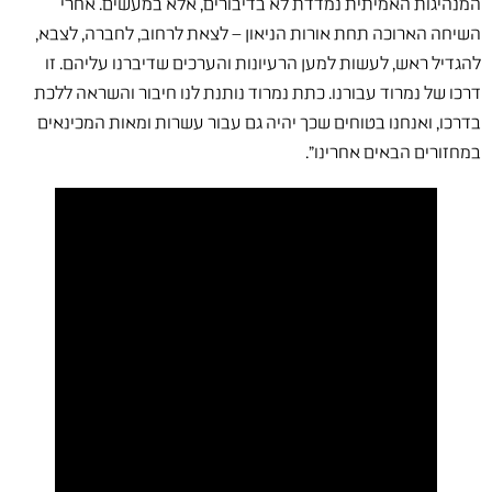
המנהיגות האמיתית נמדדת לא בדיבורים, אלא במעשים. אחרי
השיחה הארוכה תחת אורות הניאון – לצאת לרחוב, לחברה, לצבא,
להגדיל ראש, לעשות למען הרעיונות והערכים שדיברנו עליהם. זו
דרכו של נמרוד עבורנו. כתת נמרוד נותנת לנו חיבור והשראה ללכת
בדרכו, ואנחנו בטוחים שכך יהיה גם עבור עשרות ומאות המכינאים
במחזורים הבאים אחרינו".