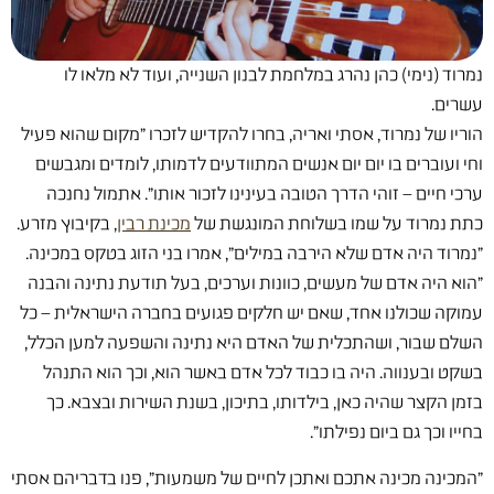
נמרוד (נימי) כהן נהרג במלחמת לבנון השנייה, ועוד לא מלאו לו
עשרים.
הוריו של נמרוד, אסתי ואריה, בחרו להקדיש לזכרו "מקום שהוא פעיל
וחי ועוברים בו יום יום אנשים המתוודעים לדמותו, לומדים ומגבשים
ערכי חיים – זוהי הדרך הטובה בעינינו לזכור אותו". אתמול נחנכה
כתת נמרוד על שמו בשלוחת המונגשת של
מכינת רבין
, בקיבוץ מזרע.
"נמרוד היה אדם שלא הירבה במילים", אמרו בני הזוג בטקס במכינה.
"הוא היה אדם של מעשים, כוונות וערכים, בעל תודעת נתינה והבנה
עמוקה שכולנו אחד, שאם יש חלקים פגועים בחברה הישראלית – כל
השלם שבור, ושהתכלית של האדם היא נתינה והשפעה למען הכלל,
בשקט ובענווה. היה בו כבוד לכל אדם באשר הוא, וכך הוא התנהל
בזמן הקצר שהיה כאן, בילדותו, בתיכון, בשנת השירות ובצבא. כך
בחייו וכך גם ביום נפילתו".
"המכינה מכינה אתכם ואתכן לחיים של משמעות", פנו בדבריהם אסתי