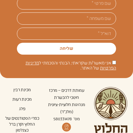
שליחה
אני מאשר/ת שקראתי, הבנתי והסכמתי ל
מדיניות
הפרטיות
של האתר.
מכינת רבין
עמותת דרכים – מרכז
חינוכי להכשרת
מכינת רעות
מנהיגות חלוצית-ציונית
פלג
(מלכ"ר)
כפרי הסטודנטים של
מס' 580331478
החלוץ וקרן ברל
כצנלסון