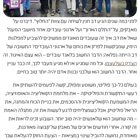
לפני כמה שנים הגיע דב חנין לשיחה עם צוות "החלוץ". דיברנו על
מאבקים, על "התלם הארוך" ועל ארגוני עובדים. אחד מיושבי המעגל
שאל את דב: איך זה שעובדים מאוגדים ממשיכים להצביע למפלגות
הימין, שמבקשות לפרק את כוחם של ארגוני העובדים? התשובה של
דב הייתה נפלאה: הדבר החשוב בלאגד עובדים – הוא עצם האיגוד. זה
הצדק כשלעצמו
. וכל מה שמגיע או לא מגיע מעבר לכך, זה כבר עניין
אחר. הדבר החשוב הוא שלבני ובנות אדם יהיה יותר טוב בחיים.
בעולם כל-כך פוליטי, משוסע ומפולג, קשה לפעמים להשתיק את
רעשי התקשורת והפוליטיקה – את מלחמת הקואליציה והאופוזיציה,
את המשמעת הקואליציונית וההסכמים, את בניית הכוח והמחנה, את
הריאל פוליטיק. אבל כשמצליחים לרגע לעשות את זה, מתגלה האמת
– מה שחשוב הוא שלאנשים יהיה טוב יותר. השבוע זכינו לראות את
זה קורה. אחרי חודשים ארוכים של מאבק של קבוצה מאורגנת,
מאוחדת, נחושה להוביל שינוי במציאות – הצעת החוק להעלאת שכר