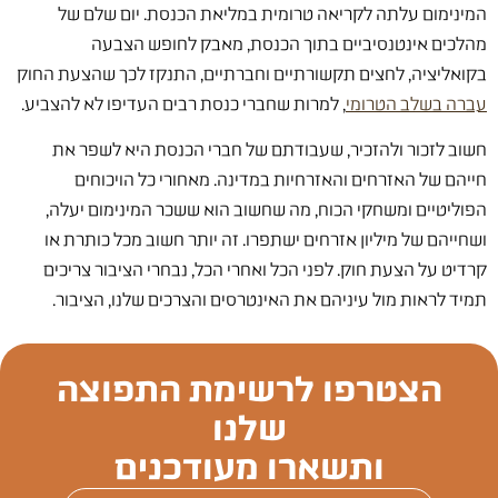
המינימום עלתה לקריאה טרומית במליאת הכנסת. יום שלם של
מהלכים אינטנסיביים בתוך הכנסת, מאבק לחופש הצבעה
בקואליציה, לחצים תקשורתיים וחברתיים, התנקז לכך שהצעת החוק
עברה בשלב הטרומי
, למרות שחברי כנסת רבים העדיפו לא להצביע.
חשוב לזכור ולהזכיר, שעבודתם של חברי הכנסת היא לשפר את
חייהם של האזרחים והאזרחיות במדינה. מאחורי כל הויכוחים
הפוליטיים ומשחקי הכוח, מה שחשוב הוא ששכר המינימום יעלה,
ושחייהם של מיליון אזרחים ישתפרו. זה יותר חשוב מכל כותרת או
קרדיט על הצעת חוק. לפני הכל ואחרי הכל, נבחרי הציבור צריכים
תמיד לראות מול עיניהם את האינטרסים והצרכים שלנו, הציבור.
הצטרפו לרשימת התפוצה
שלנו
ותשארו מעודכנים