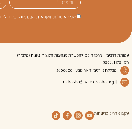
אני מאשר/ת שקראתי, הבנתי והסכמתי ל
מד
עמותת דרכים – מרכז חינוכי להכשרת מנהיגות חלוצית-ציונית (מלכ"ר)
מס' 580331478
מכללת אורנים, דואר טבעון 3600600
midrasha@hamidrasha.org.il
עקבו אחרינו ברשתות