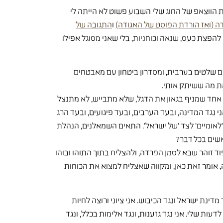
 הווצאפ של החוג שלי השבוע פשוט לא הייתה לי
ה (ואז הורדת הפוסט של האגודה)
ו
התגובה של
פצת כעס, שנאה וכוחניות, בלי שאני מסוגל אפילו
עם שלטים בערבית, ומסדרון ביטחון עם מאבטחים
את מה ששיתק אותי.
נה, אחד שמניף בגאון את הדגל, שלא מתבייש, לא מתנצל
י נגד המדינה, ובעד הערבים, ובעד פיגועים, ובעד הרג
'לאומיים' לצד 'של ישראל'. התאים השמאלנים, הנהלת
אשים בכל דבר?
ד זוהר שבא לסמן הפרדה, ולהצליח בתוך התוהו ובוהו
ומר זאת כאן, ומקווה שאצליח למצוא את הכוחות
מדינת ישראל ונגד הכיבוש. אני ציוני ורוצה לחיות
ות שלי. אני נגד גזענות, ונגד אלימות בכלל, ונגד