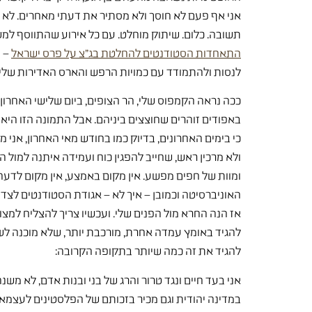
אני אף פעם לא חוסך ולא מסתיר את דעתי מאחרים. לא 
תשובה. כלום. שיתוק מוחלט. עם כל אירוע שהתווסף למ
התאחדות הסטודנטים להחלטת בג"צ על פרס ישראל
– ה
לנסות ולהתמודד עם כמויות הרפש והארס האדירות שליוו
ככה נראה הקמפוס שלי, הר הצופים, ביום שלישי האחרון
באפודים זוהרים שחוצצים ביניהם. אבל התמונה הזו היא 
כי בימים האחרונים, בדיוק כמו בחודש מאי האחרון, אני 
ולא מרכין ראש, שחייב להפגין כוח ועמידה איתנה למול ה
ומוות של חפים מפשע. אין מקום באמצע, אין מקום לדעה 
האוניברסיטה וכמובן – איך לא – אגודת הסטודנטים לצד 
אז הנה החרא מול הפנים שלי. ועכשיו צריך להצליח למצ
להגיד באומץ עמדה אחרת, מורכבת יותר, שלא מוכנה ל
להגיד את זה כמה שיותר בתקופה הקרובה:
אני בעד חיים ונגד טרור והרג של בני ובנות אדם, לא משנה
במדינה יהודית וגם מכיר בזכותם של הפלסטינים לעצמאות 