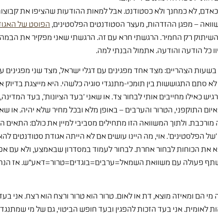
כאדם, לא כמחנך ולא כסטודנט. אבל למאות ההודעות שהציפו את קבוצות
שוואה – מפגן ההזדהות, מעצר הסטודנטים הפלסטינים,
הפוסט של האגוד
שיתוק רק החמיר. הרגשתי חרא עם זה. הרגשתי שאני מפקיר את הבמה לה
 כל הודעה והודעה. אתמול הבנתי למה.
 בשעות הצהריים: מצד אחד מפגינים עם דגלי ישראל, מצד שני מפגינים 
לא סתם התגוששות בין תומכי-מתנגדי סוגיה כלשהי. היא מייצגת בדיוק 
מרגיש כאילו מחייבים אותי לבחור צד. או שאני 'בעד הציונות', בעד המדי
איום התוקפני, הטרור והערבים – באופן מלא ובכל מחיר שלא יהיה. או שאנ
מורכבת. ולתוך המשוואה הזו מתחילים מסביבי למיין את כולם: התאים ה
'של הפלסטינים'. אוי, מה היינו עושים אם לא הייתה אגודת סטודנטים לה
וא את הכוחות לבחור אחרת. לבחור לעמוד במסדרון שבאמצע, ולא עם אפו
שתף פעולה עם משוואת השמאל=ערבים=בוגדים=טרור=דאע"ש. אז הנה, א
 מי הם ומאיזה מוצא, דת או לאום. טרור הוא טרור ורצח הוא רצח. אני בעד 
לאומית. אני בעד הזכות להפגין ובעד חופש הביטוי, גם של מי שמתנגד לדע