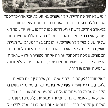
"ומי שלא היה פה הלילה, ליל העשרים באוקטובר, יוכל אחר-כך לספר
אגדות לילדים על הדברים שהאמנו בהם, ובשמם יצאנו לרשת
בני-אדם אחרים, לרשת ארץ. והזמן, כמו ילד קטן שאינו יודע מה הוא
עושה, הוא כבר ישחק בנו את משחקיו". במילים הללו מסתיים מחזהו
של יהושע סובול "ליל העשרים", אותו כתב בצד המערבי של תעלת
סואץ, בסוף שנת 1973. הוא היה אז חייל מילואים הלום מלחמת יום
הכיפורים, שניסה להסתכל אחורה אל ההיסטוריה הארץ-ישראלית
הקצרה, לבחון היכן טעינו, ומתי בדיוק עשינו את הפנייה הלא-נכונה
שהסיטה אותנו מן הדרך.
באוקטובר 1920, החודש לפני מאה שנה, עלתה קבוצת חלוצים
נלהבת, בוגרי "השומר הצעיר", אל ביתניה עלית, וניסתה להגשים בחיי
הקבוצה את כל הרעיונות הנעלים שהפעימו אותם: שוויון בין גבר
ואשה, אהבה אנטי-בורגנית, חברוּת המבוססת על כנות, תיקון נפש
האדם מן הקנאה, הרכושנות והאגואיזם. זאת, כמובן, מבלי לדלג על