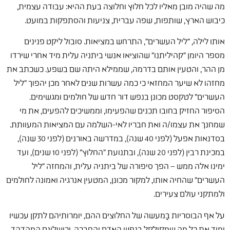
מה שהיה מובן מאליו לכל חלוץ וחלוצה בעת ההיא: עבודה עצמית,
כיבוש הארץ, שותפות, שפה עברית, צניעות והסתפקות במועט.
אותו לילה, "ליל העשרים", התרחש במציאות. סובול ליקט פנינים
מספר היומן "קהיליתנו" שהוציאו אנשי ביתניה עלית מיד אחרי שירדו
מן ההר, והטעין אותם בדרמה, שממילא היתה שם בשפע. כשכתב את
מחזהו לא שיער המחזאי כי כמה עשרות שנים לאחר מכן יהפוך "ליל
העשרים" לטקסט מכונן בנפש דור חדש של חולמים ומגשימים.
הסיפור החזיק בחובו תכנים שהפעימו, וממשיכים להפעים, את מי
שמחנך את עצמו/ה ואת חבריו לאי-השלמה עם המציאות המעוותת.
בסדנאות אפעל (לפני 40 שנה), במדרשה באורנים (לפני 30 שנה),
במכינת רבין (לפני 20 שנה), ובתנועת "החלוץ" (לפני 10 שנים), ועד
ימינו אלה ממש – הפך סיפורה של ביתניה עלית, והמחזה "ליל
העשרים" שהחיה אותו, למקור מכונן, המטעין אנרגיה ואמונה לחולמים
ולמתקני עולם צעירים.
על אף הבוסריות בַּמעשה של החלוצים ההם, יומרותיהם לתקן עכשיו
ומיד את כל מה שמקולקל בנפש האדם והחברה, וכישלונם המהדהד,