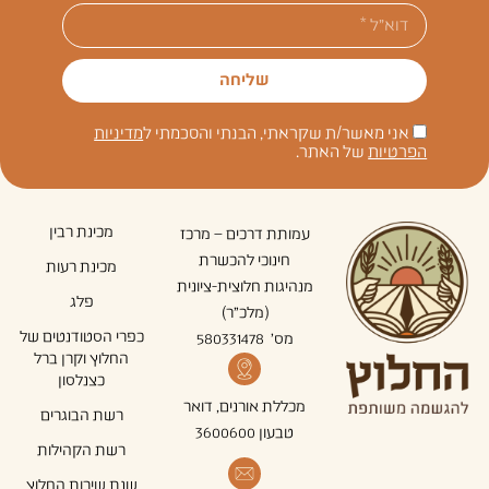
שליחה
אני מאשר/ת שקראתי, הבנתי והסכמתי ל
מדיניות
הפרטיות
של האתר.
מכינת רבין
עמותת דרכים – מרכז
חינוכי להכשרת
מכינת רעות
מנהיגות חלוצית-ציונית
פלג
(מלכ"ר)
כפרי הסטודנטים של
מס' 580331478
החלוץ וקרן ברל
כצנלסון
מכללת אורנים, דואר
רשת הבוגרים
טבעון 3600600
רשת הקהילות
שנת שירות החלוץ