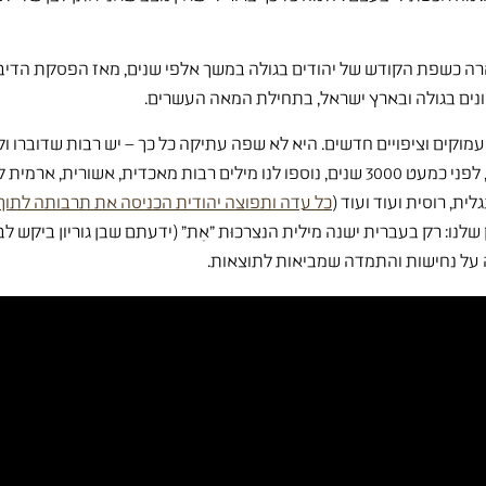
רה כשפת הקודש של יהודים בגולה במשך אלפי שנים, מאז הפסקת הדיב
נים בגולה ובארץ ישראל, בתחילת המאה העשרים.
עמוקים וציפויים חדשים. היא לא שפה עתיקה כל כך – יש רבות שדוברו ו
העתיקות ששרדו עד היום. מאז שהתחילו לדבר בעברית, לפני כמעט 3000 שנים, נוספו לנו מיל
ית, רוסית ועוד ועוד (
כל עדה ותפוצה יהודית הכניסה את תרבותה לתוך
לנו: רק בעברית ישנה מילית הנצרכוּת "אֶת" (ידעתם שבן גוריון ביקש 
 על נחישות והתמדה שמביאות לתוצאות.