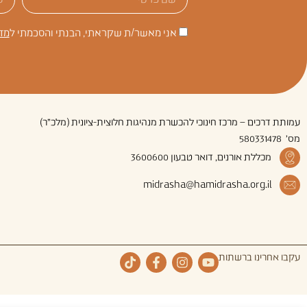
אני מאשר/ת שקראתי, הבנתי והסכמתי ל
מד
עמותת דרכים – מרכז חינוכי להכשרת מנהיגות חלוצית-ציונית (מלכ"ר)
מס' 580331478
מכללת אורנים, דואר טבעון 3600600
midrasha@hamidrasha.org.il
עקבו אחרינו ברשתות