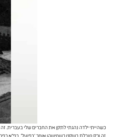
כשהייתי ילדה נהגתי לתקן את החברים שלי בעברית. זה לא
זה ורק סובלת בשקט כשמישהו אומר 'בַּפוֹעַל', בפ"א רפ