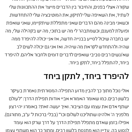
שקורה אצלי בפנים, והחיבור בין הדברים מייצר את ההתכוונות שלי
לעתיד, את השאיפה שלי לתיקון, את המוטיבציה שלי להתחדשות.
וכשאני מבינה מהם הדברים שאני מתפללת שיתקיימו, שאני שואפת
ופועלת למענם, וכשמתבהר לי מה יש בתוכי, מה יש בקהילה שלי, מה
יש בחברה שיכול לסייע בבנייה חדשה, אז אני יכולה להיפרד ממה
שהיה ולהתחדש לקראת מה שיהיה. ואז אני גם יכולה לשים לב
שא/נשים רבים סביבי שואפים לדברים דומים ולחבור אליהם. להיפרד
ביחד, להתפלל ביחד, לתקן ביחד.
להיפרד ביחד, לתקן ביחד
אולי נוכל מתוך כך להבין מדוע התפילה המסורתית נאמרת בעיקר
בלשון רבים. כמו שאומר האמורא אביי אודות תפילת הדרך: "לעולם
ישתף אדם את עצמו עם הציבור. ואיך יעשה זאת? באומרו: יהי רצון
מלפניך ה' אלהינו שתוליכנו לשלום וכו'" (בבלי ברכות ל' ע"ב, מתורגם).
אפילו בזמן שאדם מתפלל תפילת הדרך על דרך שרק הוא עומד
לנסוע בה, עדיין הוא מתנסח בלשון רבים, ומתוך כך הוא משתף עצמו