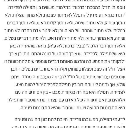
נוספות. חז"ל, במסכת "ברכות" בתלמוד, משווים בין תפילה לפרידה:
"תנו רבנן: אין עומדין להתפלל לא מתוך עצבות, ולא מתוך עצלות, ולא
מתוך שחוק, ולא מתוך שיחה, ולא מתוך קלות ראש, ולא מתוך דברים
בטלים אלא מתוך שמחה של מצוה. וכן לא יפטר אדם מחברו לא מתוך
שיחה, ולא מתוך שחוק, ולא מתוך קלות ראש, ולא מתוך דברים בטלים,
אלא מתוך דבר הלכה" (בבלי ברכות לא ע"א). נראה שהאמירה כאן
היא שלתפילה ולפרידה יש צורך דומה של כוונה והתכוונות וכן צורך
"לנקות" את המחשבה והרגש מאותם דברים שמפריעים להתכוונות זו.
אצל חז"ל זה עצב ועצלות, שחוק וקלות ראש ודברים בטלים. ייתכן
שנסכים עם רשימותיהם של חז"ל לגבי מה מעכב ומה מחזק וייתכן
שלא, אך נדמה לי שהחיבור בין תפילה לפרידה יכול להוות מצע
לצמיחה. תפילה היא בחירה בנקודת מבט – בין אם זו שיחה עם
אלוהים ובין אם זו שיחה של האדם עם עצמו. יש מי שסבור שתפילה
היא התבוננות החוצה ויש מי שסבור שהיא התבוננות פנימה.
לדעתי תפילה, ממש כמו פרידה, חייבת להתבונן החוצה ופנימה
ולהיות מושפעת משניהם בו-זמנית – זה מה שקורה בחוץ וזה מה