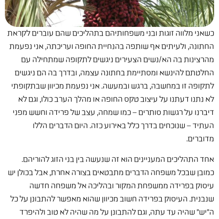
כשאני מלווה זוגות ובני משפחותיהם בתהליכים שהם עוברים לקראת
החתונה, ולעיתים אף שותפה בהנחיית החופה ועריכתה, אני נפעמת
מהרצינות בה הא/נשים הצעירים ניגשים לתקופה שמתחילה עם
החלטתם להינשא ומסתיימת בחתונה עצמה, ובדרך בה הם ניגשים
לתקופה זו במחשבה, ברגש ובמעשה. אני נפעמת מכיוון שבתקופתי
לא נתנו דעתנו על עיצוב טקס החופה או מהלך הערב כולו, וגם לא
דיברנו על רגשות סותרים – כמו שמחה, עצב של פרידה וחשש מפני
העתיד – שנוכחים בדרך כלל באירוע כזה. היום הדברים הללו
מדוברים.
אחד התהליכים המעניינים הוא זה שנעשה בין בני הזוג להוריהם.
כמובן שבכל משפחה הדברים מתבטאים בצורה אחרת, אבל בכולן יש
עיסוק בפרידה ממשפחת המקור ובהליכה אל משפחה חדשה
שנבנית. העיסוק בפרידה חשוב מכיוון שהוא מאפשר להתבונן על כל
ה"יש" שהיה עד עתה, וגם להתבונן על מה שהיה לא טוב ולהיפרד