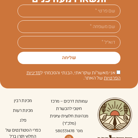
שליחה
אני מאשר/ת שקראתי, הבנתי והסכמתי ל
מדיניות
הפרטיות
של האתר.
מכינת רבין
עמותת דרכים – מרכז
חינוכי להכשרת
מכינת רעות
מנהיגות חלוצית-ציונית
פלג
(מלכ"ר)
כפרי הסטודנטים של
מס' 580331478
החלוץ וקרן ברל