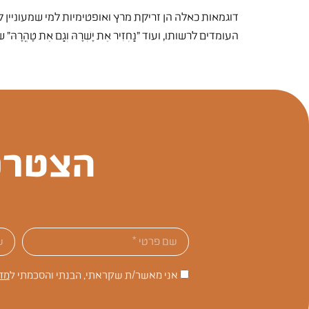
דוגמאות כאלה הן זריקת מרץ ואופטימיות למי שמעוניין
העומדים לרשותו, ועוד "נַחְזִיר אֶת יָשְׁרָהּ וְגַם אֶת טָהֳרָה
הצטרפ
אני מאשר/ת שקראתי, הבנתי והסכמתי ל
מד