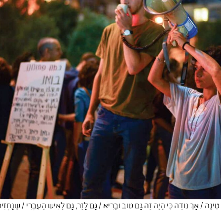
ה טִינָה / אַךְ נוֹדֶה כִּי הָיָה זֶה גַּם טוֹב וּבָרִיא / גַּם לַזָּר, גַּם לָאִישׁ הָעִבְרִי / שֶׁנַּחְז