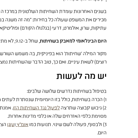
בשנים האחרונות עומדת השחיתות השלטונית במרכז העין ה
מכירים את המשפט שעולה כל בחירות: "מה זה משנה במי נ
עתיקות, שרון, אולמרט, דרעי (בגלגולו הקודם) ופוליטיקא
היום הבינלאומי למאבק בשחיתות
, שחל ב-9.12, לא מתייחס רק לשחיתות של השלטון: מדובר גם בשחיתות בחברה הכללית, במוסדות ציבוריים ובחברות פרטיות (למשל עיתונים).
מקור המילה 'שחיתות' הוא בפיניקית, בה משמש השורש 
רוצים) לשאת עיניים. ואם כך, טוב הדבר שהשחיתות נמצא
יש מה לעשות
בטיפול בשחיתות נדרשים שלושה שלבים:
1) הכרה בשחיתות, כולל בזו היומיומית שנסתרת לעתים מעין הציבור.
2) גיבוש קבוצה שתרצה
לפעול נגד השחיתות הזו
. אמנת 
מסוימת כלפי האזרחים שלה או כלפי מדינות אחרות.
3) ולבסוף, פעולה לשם שינוי. תנועות כמו
אומ"ץ
ו
עוגן
הצלי
היום.