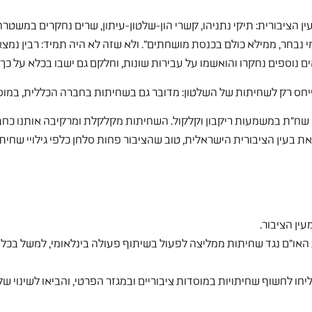
ציבורית: תיקי נתניהו, קשרי הון-שלטון-עיתון, שרים נחקרים במשטרה, ו
בחר, ממילא כולם בכנסת מושחתים". ולא שזה לא היה תמיד: רבין נמצא 
ים נוספים נחקרו והואשמו על עבירות שונות, וחלקם גם ישבו בכלא על כך. 
שח"ת במשמעות ריקבון וקלקול. השחיתות מקלקלת ומרקיבה אותנו כחברה
ת בעין הציבורית הישראלית, טוב שהציבור פחות סלחן כלפי גילויי שחיתו
האו"ם נגד שחיתות ממליצה לפעול בשיתוף פעולה בינלאומי, למשל בכל הנ
חו לחשוף שחיתויות במוסדות ציבוריים ובמגזר הפרטי, והביאו לשינוי של