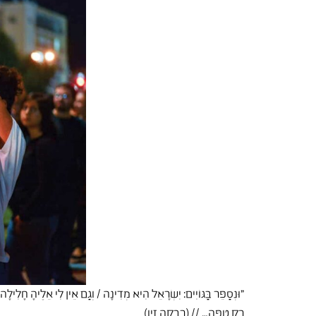
"וּנְסַפֵּר בַּגּוֹיִים: יִשְׂרָאֵל הִיא מְדִינָה / וְגַם אֵין לִי אֵלֶיהָ חָלִילָ
רַק טִפָּה… // (רבקה זיו)