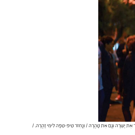
ִיר אֶת יָשְׁרָהּ וְגַם אֶת טָהֳרָהּ / וְנַחְזֹר טִיפּ-טִפָּה לִימֵי זָהֳרָהּ. /