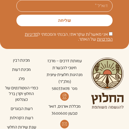
שליחה
אני מאשר/ת שקראתי, הבנתי והסכמתי ל
מדיניות
הפרטיות
של האתר.
מכינת רבין
עמותת דרכים – מרכז
חינוכי להכשרת
מכינת רעות
מנהיגות חלוצית-ציונית
פלג
(מלכ"ר)
כפרי הסטודנטים של
מס' 580331478
החלוץ וקרן ברל
כצנלסון
מכללת אורנים, דואר
רשת הבוגרים
טבעון 3600600
רשת הקהילות
שנת שירות החלוץ