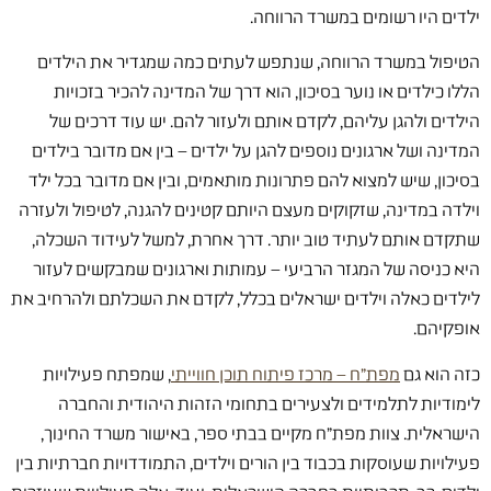
ילדים היו רשומים במשרד הרווחה.
הטיפול במשרד הרווחה, שנתפש לעתים כמה שמגדיר את הילדים
הללו כילדים או נוער בסיכון, הוא דרך של המדינה להכיר בזכויות
הילדים ולהגן עליהם, לקדם אותם ולעזור להם. יש עוד דרכים של
המדינה ושל ארגונים נוספים להגן על ילדים – בין אם מדובר בילדים
בסיכון, שיש למצוא להם פתרונות מותאמים, ובין אם מדובר בכל ילד
וילדה במדינה, שזקוקים מעצם היותם קטינים להגנה, לטיפול ולעזרה
שתקדם אותם לעתיד טוב יותר. דרך אחרת, למשל לעידוד השכלה,
היא כניסה של המגזר הרביעי – עמותות וארגונים שמבקשים לעזור
לילדים כאלה וילדים ישראלים בכלל, לקדם את השכלתם ולהרחיב את
אופקיהם.
כזה הוא גם
מפת"ח – מרכז פיתוח תוכן חווייתי
, שמפתח פעילויות
לימודיות לתלמידים ולצעירים בתחומי הזהות היהודית והחברה
הישראלית. צוות מפת"ח מקיים בבתי ספר, באישור משרד החינוך,
פעילויות שעוסקות בכבוד בין הורים וילדים, התמודדויות חברתיות בין