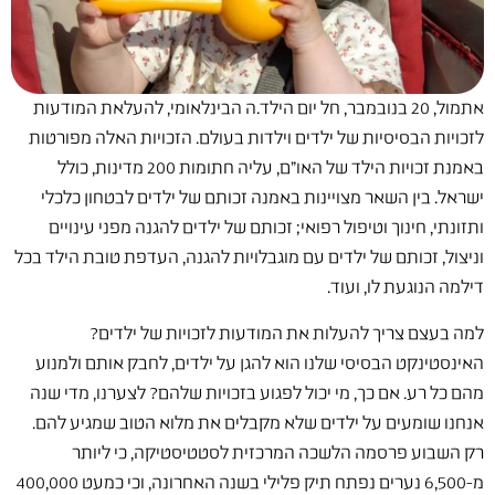
אתמול, 20 בנובמבר, חל יום הילד.ה הבינלאומי, להעלאת המודעות
לזכויות הבסיסיות של ילדים וילדות בעולם. הזכויות האלה מפורטות
באמנת זכויות הילד של האו"ם, עליה חתומות 200 מדינות, כולל
ישראל. בין השאר מצויינות באמנה זכותם של ילדים לבטחון כלכלי
ותזונתי, חינוך וטיפול רפואי; זכותם של ילדים להגנה מפני עינויים
וניצול, זכותם של ילדים עם מוגבלויות להגנה, העדפת טובת הילד בכל
דילמה הנוגעת לו, ועוד.
למה בעצם צריך להעלות את המודעות לזכויות של ילדים?
האינסטינקט הבסיסי שלנו הוא להגן על ילדים, לחבק אותם ולמנוע
מהם כל רע. אם כך, מי יכול לפגוע בזכויות שלהם? לצערנו, מדי שנה
אנחנו שומעים על ילדים שלא מקבלים את מלוא הטוב שמגיע להם.
רק השבוע פרסמה הלשכה המרכזית לסטטיסטיקה, כי ליותר
מ-6,500 נערים נפתח תיק פלילי בשנה האחרונה, וכי כמעט 400,000