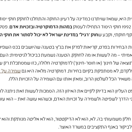
במהות הדמוקרטיה ובזכויות אדם
. פסק
ף חוקתי, וקבע ש
חוק 'רגיל' במדינת ישראל לא יכול לסתור את חוקי הי
ת הבחירות בפרט, קריאות לפרק את בג"ץ בטענה שהיושבים בכס השפיטה
האמיתי – מה לעשות או מה לחוקק. הטענה נשמעת כביכול לגיטימית: העם ה
אה של חינוך (או חוסר-חינוך) לדמוקרטיה חלולה, כזו שמסתכלת רק על הל
 ולקדם, לא מסתפקת בקיום בחירות. דמוקרטיה מלאה היא גם
שמירה על ז
שאיר הכל לשלטון הרוב, ומאזן אותו עם השמירה על הזכויות הללו.
עליון הוא בדיוק לקיים את האיזון הזה. הסמכות לעשות זאת ניתנה לו ע
ני הדרך לשפיטה ולשמירה על זכויות האדם, וכשהוא עושה זאת – הוא עו
א חלק משמעותי בה. לא, הוא לא הדיקטטור, הוא לא אליטה מנותקת והוא 
 לביקור באגף התקציבים במשרד האוצר.