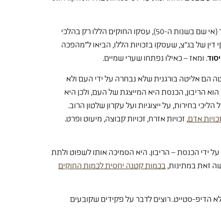
הסיבה שיש לשני חוקי היסוד הללו השפעה כל-כך דרמטית היא, שמאז שויתרנו כמדינה על רעיון החוקה והתחלנו לחוקק חוקי יסוד (אי שם בשנות ה-50), עסקו החוקים הללו רק בהלכי
י דין של בג"צ, שעסקו בזכויות הללו, הביאו ל"מהפכה
סוד
. ומאז – כאילו נפתחו שערי שמיים.
 הם אליטה בורגנית שלא נבחרה על ידי העם ולא
וא הריבון, הכנסת היא המייצגת של העם, ולכן היא
יכי בחירות, על ייצוגיות ועל עקרון שלטון הרוב.
כויות אדם
, זכויות אזרח, זכויות קבוצה, מיעוט ופרט.
ל ידי הכנסת – הריבון. היא הסמיכה אותו לשפוט ולתת
שה זאת במתינות,
בכמות קטנה יחסית לכמות החוקים
לא הדיפ-סטייט. רוצים לדבר על פקידים שקובעים