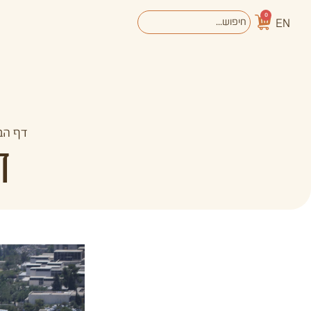
0
EN
אודות
מערכת החינוך
דף הב
ד