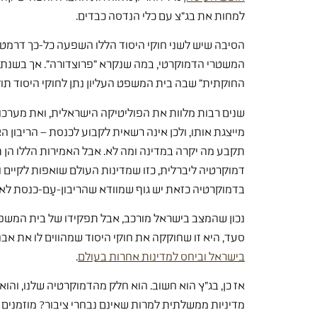
למחות את בג"צ עם כלי הנדסה כבדים.
המשטרי הדמוקרטי, במה שנקרא "פרוצדורה". אך בשנת 1992 חוקי היסוד התחילו לעסוק
החוקתית" שבה בית המשפט העליון נתן לחוקי היסוד תוק
שנים רבות מלוות את הפוליטיקה הישראלית, ואת מערכו
מייצגת אותו, ולכן אינה רשאית לקבוע לכנסת – הריבון 
תקבע מה יקרה במדינה ומה לא. אבל האמירות הללו הן תוצ
דמוקרטיה ליברלית, כזו שמדינות העולם שואפות לקיים
בדמוקרטיה כזאת יש גוף שמוודא שהריבון-עַם-כנסת לא מ
נכון שהמצב בישראל מורכב, אבל תפקידו של בית המשפט ה
סעד, היא זו שחוקקה את חוקי היסוד שמהווים לו את אב
בישראל וביחס למדינות אחרות בעולם
.
אז כן, בג"ץ הוא חשוב. הוא חלק מהדמוקרטיה שלנו, והו
מדיניות ממשלתית למרות שאינם נבחרי ציבור? מוזמנים