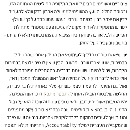
ציבוריים ומשפטיים רבים ליוו את התקופה הפוליטית המתוחה הזו,
ובסופם החליט היועץ המשפטי לממשלה אהרון ברק שלא להעמיד
לדין את יצחק רבין, בטענה ש"רבין נענש עונש כבד על כך שנאלץ
לפרוש מתפקידו. לא היה מקום להענישו פעם נוספת". מתחילת
הפרשה ולכל אורכה יצחק רבין הציב את עצמו כשותף מלא לרעייתו –
בחשבון ובעבירה על החוק.
יש שיאמרו שפרס הדליף לעיתונאי את המידע אחרי שהפסיד לו
בבחירות, יש שיאמרו שרבין פרש כי הבין שאין לו סיכוי לנצח בבחירות
הקרבות, ויכול להיות שיש אמת בדברים. בהסתכלות מפוכחת לאחור
אולי כדאי לדבר דווקא על הבחירה של ראש הממשלה המכהן דאז,
ואולי גם המיועד, להעמיד עצמו כשותף מלא באחריות לדבר עבירה,
החלטה שלבסוף הובילה אותו
להתפטר מתפקידו
כראש המפלגה.
יהיו הסיבות אשר יהיו, רובנו ודאי נסכים שמחזה שכזה הוא על גבול
הדמיוני היום, במציאות פוליטית שבה נבחרי ציבור בעיקר מתנצלים
ומגנים, אך לעיתים רחוקות בלבד לוקחים אחריות. כנראה שיש סיבה
שהמקבילה העברית למילה Accountability, אחריותיות, לא 'תפסה'