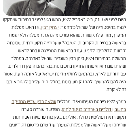
היום לפני 45 שנה, ב-7 באפריל 1977, ממש רגע לפני הבחירות שיחקקו
לנצח בהיסטוריה של ישראל כ'מהפך',
יצחק רבין,
אז ראש מפלגת
המערך, מודיע לתקשורת שהוא פורש מהנהגת המפלגה ולא יעמוד
בראשה בבחירות הקרובות. הסיבה? שערורייה תקשורתית שכונתה
'פרשת הדולרים'. לפני שעמד בראשות המפלגה ונבחר לראש
ממשלה בבחירות 1974, כיהן רבין כשגריר ישראל בארה"ב. במהלך
שהותו שם הוא ואשתו החזיקו בחשבונות בנק בהם הופקדו דולרים.
עם חזרתם לארץ, ובהתאם לחוקי מדינת ישראל של אותה העת, אסור
היה להם להמשיך ולהחזיק חשבונות בחו"ל והיה עליהם לסגור אותם.
זה לא קרה.
במרץ 1977 פירסם העיתונאי דן מרגלית
שלאה רבין עדיין מחזיקה
בחשבון דולרים בארה"ב בניגוד לחוק
. הפרשה עוררה סערה
תקשורתית ופוליטית גדולה, אולי גם בעקבות פרשיות השחיתות
שריחפו מעל ראשה של מפלגת המערך עוד טרם פרסום זה. דיונים