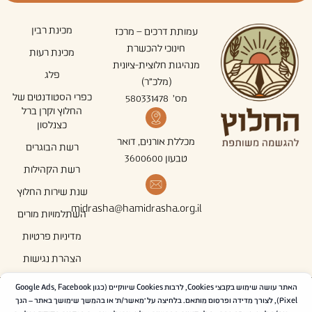
מכינת רבין
עמותת דרכים – מרכז
חינוכי להכשרת
מכינת רעות
מנהיגות חלוצית-ציונית
פלג
(מלכ"ר)
כפרי הסטודנטים של
מס' 580331478
החלוץ וקרן ברל
כצנלסון
מכללת אורנים, דואר
רשת הבוגרים
טבעון 3600600
רשת הקהילות
שנת שירות החלוץ
midrasha@hamidrasha.org.il
השתלמויות מורים
מדיניות פרטיות
הצהרת נגישות
האתר עושה שימוש בקבצי Cookies, לרבות Cookies שיווקיים (כגון Google Ads, Facebook
עקבו אחרינו ברשתות
Pixel), לצורך מדידה ופרסום מותאם. בלחיצה על 'מאשר/ת' או בהמשך שימושך באתר – הנך