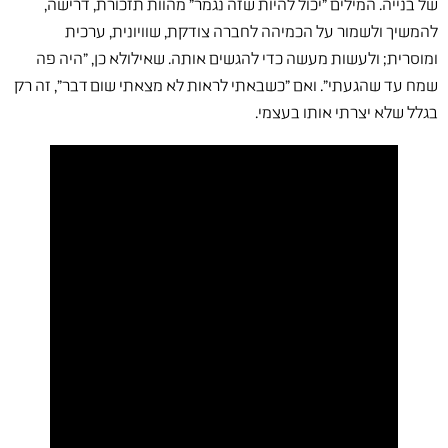
של בנייה. המילים "יכול להיות שזה נגמר" מהוות תזכורת, דרישה,
להמשיך ולשמור על הכמיהה לחברה צודקת, שוויונית, ערכית
ומוסרית; ולעשות מעשה כדי להגשים אותה. שאילולא כן, "היה פה
שמח עד שהגעתי". ואם "כשבאתי לראות לא מצאתי שום דבר", זה רק
בגלל שלא יצרתי אותו בעצמי.