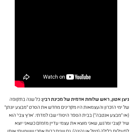
ניצן אטון, ראש שלוחת אדמית של מכינת רבין:
כל שנה בתקופה
של ימי הזכרון והעצמאות היו מקרינים מחדש את הסרט "מבצע יונתן"
(או "מבצע אנטבה") בבית הספר היסודי שבו למדתי. 'ארץ צבי' הוא
שיר קצבי ומרגש, שאני מוצא את עצמי עדיין מזמזם כשאני יוצא
לפעילות בלילה (טיול או נהיגה), גם שנים רבות אחרי ששמעתי אותו