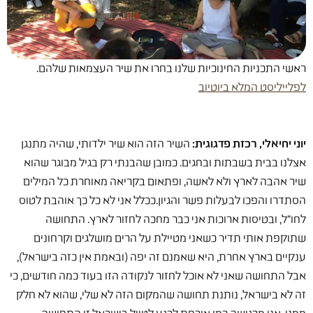
ראשי התכניות החינוכיות שלנו בחרו את שיר העצמאות שלהם.
לפלייליסט המלא ביוטיוב
יוני יחיאלי, רכזת פדגוגית:
השיר הזה הוא שיר ילדותי, שהיה מתנגן
אצלנו בבית בשבתות ובחגים. כמובן שהבנתי רק בגיל מבוגר שהוא
שיר אהבה לארץ ולא לאשה, ופתאום בקריאה מאוחרת כל המילים
הסתדרו והפכו לבעלות פשר והגיון.ככלל אני לא כל כך אוהבת לטוס
לחו״ל, ובטיסות ארוכות אני כבר מחכה לחזור לארץ. התחושה
שתוקפת אותי תדיר כשאני מטיילת על הרים מושלגים וקרחונים
ענקיים בארץ אחרת, היא שאמנם זה יפה (ובאמת אין כזה בישראל),
אבל התחושה שאני לא אוכל לחזור לנקודה הזו בעוד כמה חודשים, כי
זה לא בישראל, נותנת תחושה שהמקום הזה לא שלי, שהוא לא חלק