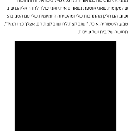
ממני. אני מרגישה כמו אורחת לרגע.לטייל בישראל זו התחושה
שהמקומות שאני אוספת נשארים איתי ואני יכולה לחזור אליהם שוב
ושוב. הם חלק מהתרבות שלי ומהשיחה היומיומית שלי עם הסביבה:
טבע, היסטוריה, אוכל. ״ושוב קצת לח ושוב קצת חם, אצלך כמו תמיד״.
תחושה של בית ושל שייכות.