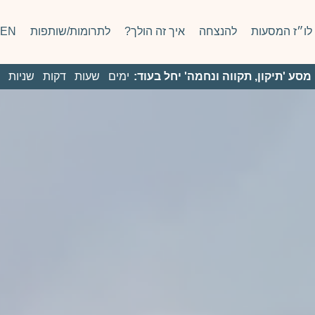
לו״ז המסעות
להנצחה
איך זה הולך?
לתרומות/שותפות
EN
מסע 'תיקון, תקווה ונחמה' יחל בעוד:
ימים
שעות
דקות
שניות