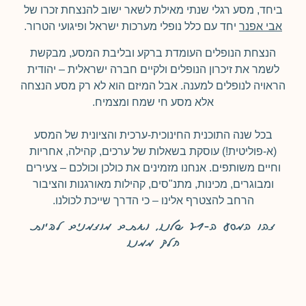
ביחד, מסע רגלי שנתי מאילת לשאר ישוב להנצחת זכרו של
אבי אפנר
יחד עם כלל נופלי מערכות ישראל ופיגועי הטרור.
הנצחת הנופלים העומדת ברקע ובליבת המסע, מבקשת
לשמר את זיכרון הנופלים ולקיים חברה ישראלית – יהודית
הראויה לנופלים למענה. אבל המיזם הוא לא רק מסע הנצחה
אלא מסע חי שמח ומצמיח.
בכל שנה התוכנית החינוכית-ערכית והציונית של המסע
(א-פוליטית!) עוסקת בשאלות של ערכים, קהילה, אחריות
וחיים משותפים. אנחנו מזמינים את כולכן וכולכם – צעירים
ומבוגרים, מכינות, מתנ"סים, קהילות מאורגנות והציבור
הרחב להצטרף אלינו – כי הדרך שייכת לכולנו.
זהו המסע ה-21 שלנו, ואתם מוזמנים להיות
חלק ממנו