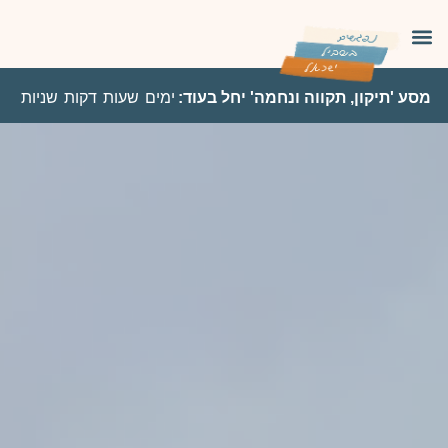
מסע 'תיקון, תקווה ונחמה' יחל בעוד:
ימים
שעות
דקות
שניות