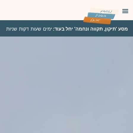
מסע 'תיקון, תקווה ונחמה' יחל בעוד:
ימים
שעות
דקות
שניות