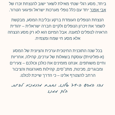
ביחד, מסע רגלי שנתי מאילת לשאר ישוב להנצחת זכרו של
אבי אפנר
יחד עם כלל נופלי מערכות ישראל ופיגועי הטרור.
הנצחת הנופלים העומדת ברקע ובליבת המסע, מבקשת
לשמר את זיכרון הנופלים ולקיים חברה ישראלית – יהודית
הראויה לנופלים למענה. אבל המיזם הוא לא רק מסע הנצחה
אלא מסע חי שמח ומצמיח.
בכל שנה התוכנית החינוכית-ערכית והציונית של המסע
(א-פוליטית!) עוסקת בשאלות של ערכים, קהילה, אחריות
וחיים משותפים. אנחנו מזמינים את כולכן וכולכם – צעירים
ומבוגרים, מכינות, מתנ"סים, קהילות מאורגנות והציבור
הרחב להצטרף אלינו – כי הדרך שייכת לכולנו.
זהו המסע ה-21 שלנו, ואתם מוזמנים להיות
חלק ממנו