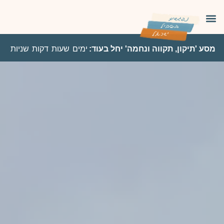
מסע 'תיקון, תקווה ונחמה' יחל בעוד:
ימים
שעות
דקות
שניות