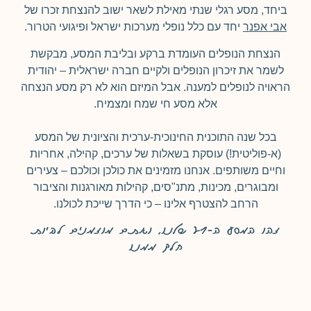
ביחד, מסע רגלי שנתי מאילת לשאר ישוב להנצחת זכרו של
אבי אפנר
יחד עם כלל נופלי מערכות ישראל ופיגועי הטרור.
הנצחת הנופלים העומדת ברקע ובליבת המסע, מבקשת
לשמר את זיכרון הנופלים ולקיים חברה ישראלית – יהודית
הראויה לנופלים למענה. אבל המיזם הוא לא רק מסע הנצחה
אלא מסע חי שמח ומצמיח.
בכל שנה התוכנית החינוכית-ערכית והציונית של המסע
(א-פוליטית!) עוסקת בשאלות של ערכים, קהילה, אחריות
וחיים משותפים. אנחנו מזמינים את כולכן וכולכם – צעירים
ומבוגרים, מכינות, מתנ"סים, קהילות מאורגנות והציבור
הרחב להצטרף אלינו – כי הדרך שייכת לכולנו.
זהו המסע ה-21 שלנו, ואתם מוזמנים להיות
חלק ממנו