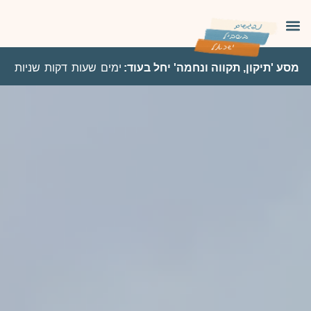
מסע 'תיקון, תקווה ונחמה' יחל בעוד:
ימים
שעות
דקות
שניות