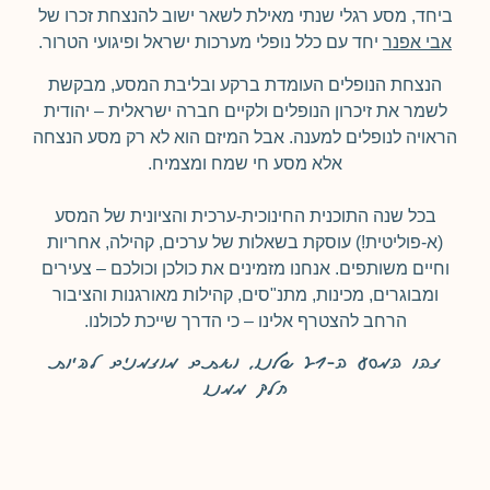
ביחד, מסע רגלי שנתי מאילת לשאר ישוב להנצחת זכרו של
אבי אפנר
יחד עם כלל נופלי מערכות ישראל ופיגועי הטרור.
הנצחת הנופלים העומדת ברקע ובליבת המסע, מבקשת
לשמר את זיכרון הנופלים ולקיים חברה ישראלית – יהודית
הראויה לנופלים למענה. אבל המיזם הוא לא רק מסע הנצחה
אלא מסע חי שמח ומצמיח.
בכל שנה התוכנית החינוכית-ערכית והציונית של המסע
(א-פוליטית!) עוסקת בשאלות של ערכים, קהילה, אחריות
וחיים משותפים. אנחנו מזמינים את כולכן וכולכם – צעירים
ומבוגרים, מכינות, מתנ"סים, קהילות מאורגנות והציבור
הרחב להצטרף אלינו – כי הדרך שייכת לכולנו.
זהו המסע ה-21 שלנו, ואתם מוזמנים להיות
חלק ממנו