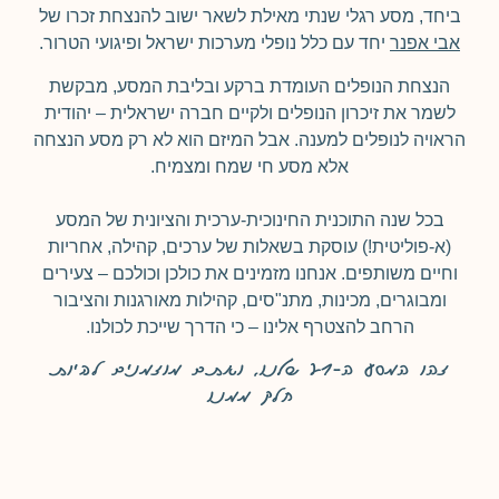
ביחד, מסע רגלי שנתי מאילת לשאר ישוב להנצחת זכרו של
אבי אפנר
יחד עם כלל נופלי מערכות ישראל ופיגועי הטרור.
הנצחת הנופלים העומדת ברקע ובליבת המסע, מבקשת
לשמר את זיכרון הנופלים ולקיים חברה ישראלית – יהודית
הראויה לנופלים למענה. אבל המיזם הוא לא רק מסע הנצחה
אלא מסע חי שמח ומצמיח.
בכל שנה התוכנית החינוכית-ערכית והציונית של המסע
(א-פוליטית!) עוסקת בשאלות של ערכים, קהילה, אחריות
וחיים משותפים. אנחנו מזמינים את כולכן וכולכם – צעירים
ומבוגרים, מכינות, מתנ"סים, קהילות מאורגנות והציבור
הרחב להצטרף אלינו – כי הדרך שייכת לכולנו.
זהו המסע ה-21 שלנו, ואתם מוזמנים להיות
חלק ממנו