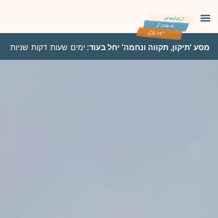
מסע 'תיקון, תקווה ונחמה' יחל בעוד:
ימים
שעות
דקות
שניות